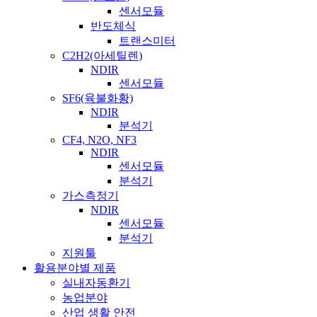
센서모듈
반도체식
트랜스미터
C2H2(아세틸렌)
NDIR
센서모듈
SF6(육불화황)
NDIR
분석기
CF4, N2O, NF3
NDIR
센서모듈
분석기
가스측정기
NDIR
센서모듈
분석기
지원툴
활용분야별 제품
실내자동환기
농업분야
산업 생활 안전