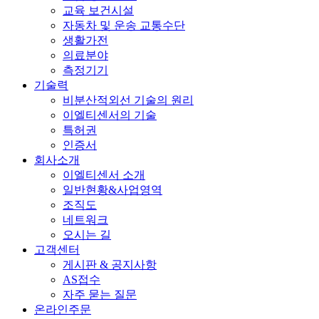
교육 보건시설
자동차 및 운송 교통수단
생활가전
의료분야
측정기기
기술력
비분산적외선 기술의 원리
이엘티센서의 기술
특허권
인증서
회사소개
이엘티센서 소개
일반현황&사업영역
조직도
네트워크
오시는 길
고객센터
게시판 & 공지사항
AS접수
자주 묻는 질문
온라인주문