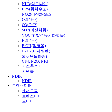
NH3(암모니아)
H2S(황화수소)
NO2(이산화질소)
O2(산소)
O3(오존)
SO2(이산화황)
VOC(휘발성유기화합물)
H2(수소)
EtOH(알코올)
C2H2(아세틸렌)
SF6(육불화황)
CF4, N2O, NF3
가스측정기
지원툴
NDIR
NDIR
트랜스미터
센서모듈
트랜스미터
모니터